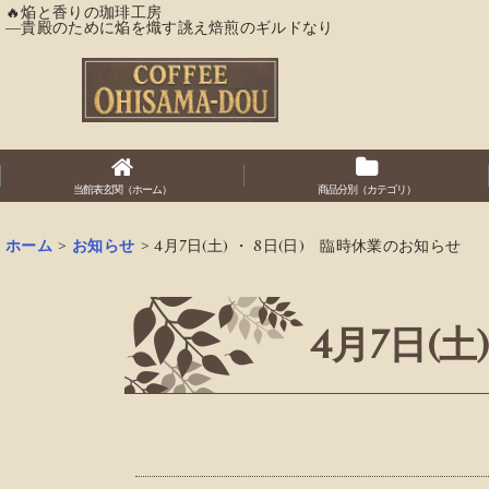
🔥焔と香りの珈琲工房
―貴殿のために焔を熾す誂え焙煎のギルドなり
当館表玄関（ホーム）
商品分別（カテゴリ）
ホーム
>
お知らせ
>
4月7日(土) ・ 8日(日) 臨時休業のお知らせ
4月7日(