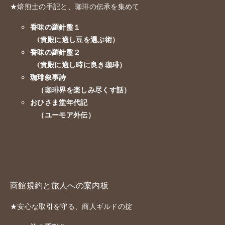
★焙煎士の手記と、珈琲の伝承を集めて
香味の羅針盤１
(貴殿に適し豆を選ぶ術）
香味の羅針盤２
(貴殿に適し時に良き珈琲）
珈琲叙事詩
（珈琲界を楽しみ尽くす話）
おひさま堂年代記
（ユーモア外伝）
商館規約と旅人への案内板
★安心な取引を守る、商人ギルドの掟