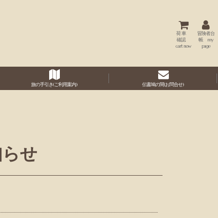
荷 車
冒険者台
確認
帳 my
cart now
page
旅の手引き(ご利用案内)
伝書鳩の間(お問合せ)
知らせ