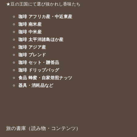
★豆の王国にて選び抜かれし香味たち
珈琲 アフリカ産・中近東産
珈琲 南米産
珈琲 中米産
珈琲 太平洋諸島ほか産
珈琲 アジア産
珈琲 ブレンド
珈琲 セット・贈答品
珈琲 ドリップバッグ
食品 蜂蜜・自家焙煎ナッツ
器具・消耗品など
旅の書庫（読み物・コンテンツ）