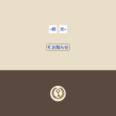
«
前
次
»
お知らせ