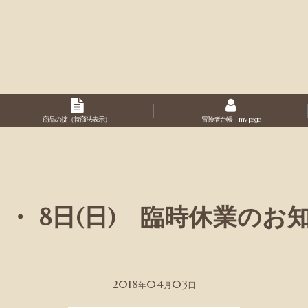
商品の掟（特商法表示）
冒険者台帳 my page
土) ・ 8日(日) 臨時休業のお
2018
04
03
年
月
日