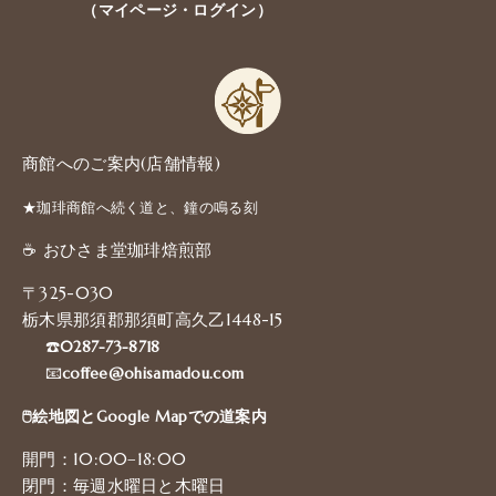
（マイページ・ログイン）
商館へのご案内(店舗情報)
★珈琲商館へ続く道と、鐘の鳴る刻
☕️ おひさま堂珈琲焙煎部
〒325-030
栃木県那須郡那須町高久乙1448-15
☎️
0287-73-8718
📧
coffee@ohisamadou.com
🖱️絵地図とGoogle Mapでの道案内
開門：10:00–18:00
閉門：毎週水曜日と木曜日