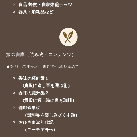
食品 蜂蜜・自家焙煎ナッツ
器具・消耗品など
旅の書庫（読み物・コンテンツ）
★焙煎士の手記と、珈琲の伝承を集めて
香味の羅針盤１
(貴殿に適し豆を選ぶ術）
香味の羅針盤２
(貴殿に適し時に良き珈琲）
珈琲叙事詩
（珈琲界を楽しみ尽くす話）
おひさま堂年代記
（ユーモア外伝）