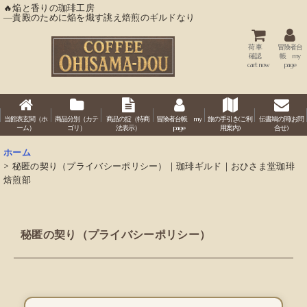
🔥焔と香りの珈琲工房
―貴殿のために焔を熾す誂え焙煎のギルドなり
荷 車
冒険者台
確認
帳 my
cart now
page
当館表玄関（ホ
商品分別（カテ
商品の掟（特商
冒険者台帳 my
旅の手引き(ご利
伝書鳩の間(お問
ーム）
ゴリ）
法表示）
page
用案内)
合せ)
ホーム
>
秘匿の契り（プライバシーポリシー）｜珈琲ギルド｜おひさま堂珈琲
焙煎部
秘匿の契り（プライバシーポリシー）