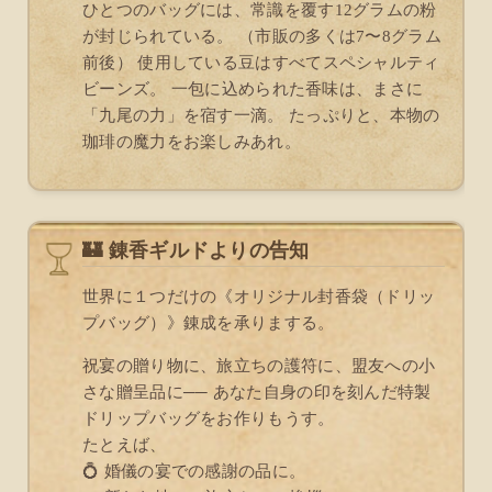
ひとつのバッグには、常識を覆す12グラムの粉
が封じられている。 （市販の多くは7〜8グラム
前後） 使用している豆はすべてスペシャルティ
ビーンズ。 一包に込められた香味は、まさに
「九尾の力」を宿す一滴。 たっぷりと、本物の
珈琲の魔力をお楽しみあれ。
🏰 錬香ギルドよりの告知
世界に１つだけの《オリジナル封香袋（ドリッ
プバッグ）》錬成を承りまする。
祝宴の贈り物に、旅立ちの護符に、盟友への小
さな贈呈品に── あなた自身の印を刻んだ特製
ドリップバッグをお作りもうす。
たとえば、
💍 婚儀の宴での感謝の品に。