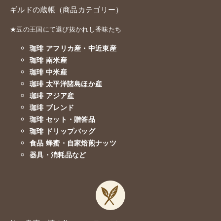
ギルドの蔵帳（商品カテゴリー）
★豆の王国にて選び抜かれし香味たち
珈琲 アフリカ産・中近東産
珈琲 南米産
珈琲 中米産
珈琲 太平洋諸島ほか産
珈琲 アジア産
珈琲 ブレンド
珈琲 セット・贈答品
珈琲 ドリップバッグ
食品 蜂蜜・自家焙煎ナッツ
器具・消耗品など