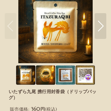
いたずら九尾 携行用封香袋（ドリップバッ
グ）
販売価格
:
360
円
(税込)