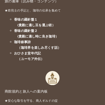
旅の書庫（読み物・コンテンツ）
★焙煎士の手記と、珈琲の伝承を集めて
香味の羅針盤１
(貴殿に適し豆を選ぶ術）
香味の羅針盤２
(貴殿に適し時に良き珈琲）
珈琲叙事詩
（珈琲界を楽しみ尽くす話）
おひさま堂年代記
（ユーモア外伝）
商館規約と旅人への案内板
★安心な取引を守る、商人ギルドの掟