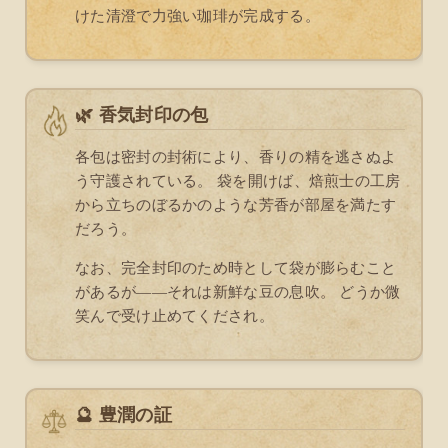
けた清澄で力強い珈琲が完成する。
🌿 香気封印の包
各包は密封の封術により、香りの精を逃さぬよ
う守護されている。 袋を開けば、焙煎士の工房
から立ちのぼるかのような芳香が部屋を満たす
だろう。
なお、完全封印のため時として袋が膨らむこと
があるが――それは新鮮な豆の息吹。 どうか微
笑んで受け止めてくだされ。
🔮 豊潤の証