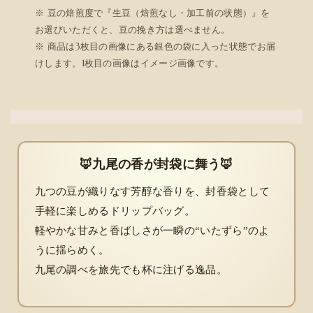
※ 豆の焙煎度で『生豆（焙煎なし・加工前の状態）』を
お選びいただくと、豆の挽き方は選べません。
※ 商品は3枚目の画像にある銀色の袋に入った状態でお届
けします。1枚目の画像はイメージ画像です。
🦊九尾の香が封袋に舞う🦊
九つの豆が織りなす芳醇な香りを、封香袋として
手軽に楽しめるドリップバッグ。
軽やかな甘みと香ばしさが一瞬の“いたずら”のよ
うに揺らめく。
九尾の調べを旅先でも杯に注げる逸品。