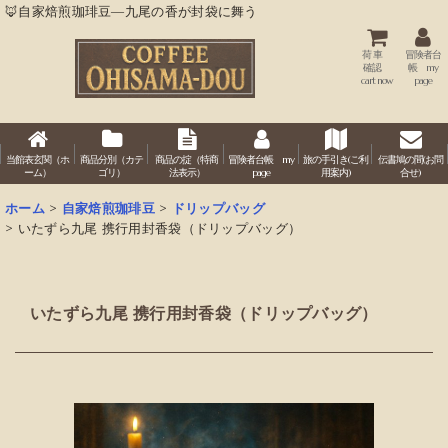
🦊自家焙煎珈琲豆―九尾の香が封袋に舞う
荷 車
冒険者台
確認
帳 my
cart now
page
当館表玄関（ホ
商品分別（カテ
商品の掟（特商
冒険者台帳 my
旅の手引き(ご利
伝書鳩の間(お問
ーム）
ゴリ）
法表示）
page
用案内)
合せ)
ホーム
>
自家焙煎珈琲豆
>
ドリップバッグ
>
いたずら九尾 携行用封香袋（ドリップバッグ）
いたずら九尾 携行用封香袋（ドリップバッグ）