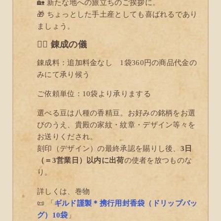
🏡 新たな地への旅立ちのご挨拶に。
🎁 ちょっとした手土産としても喜ばれるであり
ましょう。
🧙‍♂️ 錬成の儀
錬成料：追加料金なし 1袋360円の商品代金の
みにて承り候う
ご依頼単位：10袋より承りまする
選べる豆は八種の香精豆。お好みの銘柄をお選
びのうえ、貴殿の家紋・紋章・デザイン等々を
お送りくだされ。
刻印（デザイン）の最終承認を賜りし後、
3日
（＝3営業日）以内に出荷
の使者を放つものな
り。
詳しくは、巻物
📜 「
ギルド謹製＊携行用封香袋（ドリップバッ
グ）10袋
」