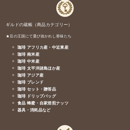
ギルドの蔵帳（商品カテゴリー）
★豆の王国にて選び抜かれし香味たち
珈琲 アフリカ産・中近東産
珈琲 南米産
珈琲 中米産
珈琲 太平洋諸島ほか産
珈琲 アジア産
珈琲 ブレンド
珈琲 セット・贈答品
珈琲 ドリップバッグ
食品 蜂蜜・自家焙煎ナッツ
器具・消耗品など