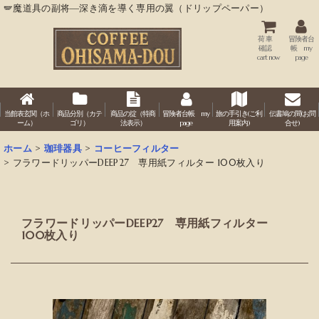
🪽魔道具の副将―深き滴を導く専用の翼（ドリップペーパー）
荷 車
冒険者台
確認
帳 my
cart now
page
当館表玄関（ホ
商品分別（カテ
商品の掟（特商
冒険者台帳 my
旅の手引き(ご利
伝書鳩の間(お問
ーム）
ゴリ）
法表示）
page
用案内)
合せ)
ホーム
>
珈琲器具
>
コーヒーフィルター
>
フラワードリッパーDEEP27 専用紙フィルター 100枚入り
フラワードリッパーDEEP27 専用紙フィルター
100枚入り