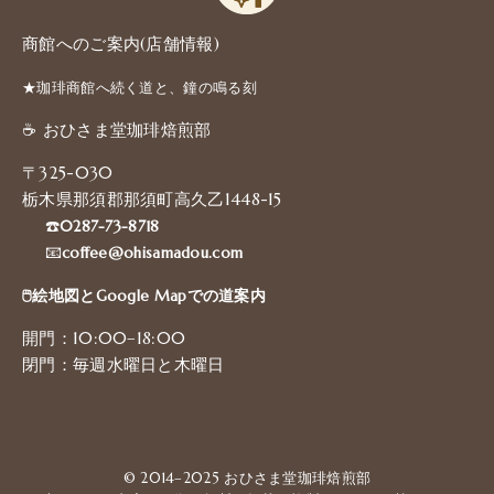
商館へのご案内(店舗情報)
★珈琲商館へ続く道と、鐘の鳴る刻
☕️ おひさま堂珈琲焙煎部
〒325-030
栃木県那須郡那須町高久乙1448-15
☎️
0287-73-8718
📧
coffee@ohisamadou.com
🖱️絵地図とGoogle Mapでの道案内
開門：10:00–18:00
閉門：毎週水曜日と木曜日
© 2014–2025 おひさま堂珈琲焙煎部