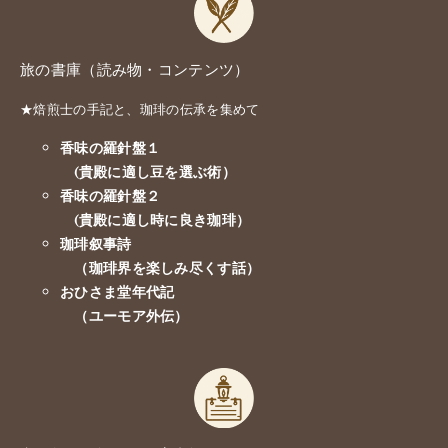
旅の書庫（読み物・コンテンツ）
★焙煎士の手記と、珈琲の伝承を集めて
香味の羅針盤１
(貴殿に適し豆を選ぶ術）
香味の羅針盤２
(貴殿に適し時に良き珈琲）
珈琲叙事詩
（珈琲界を楽しみ尽くす話）
おひさま堂年代記
（ユーモア外伝）