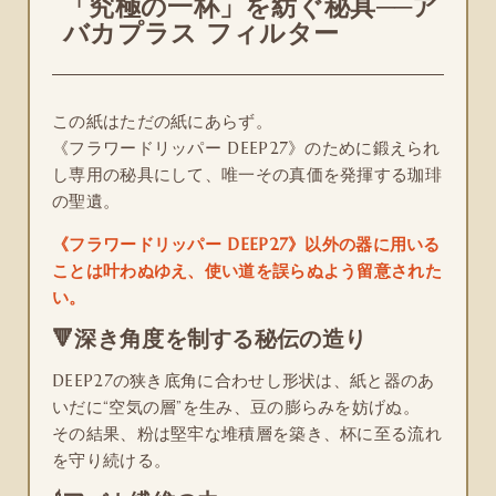
「究極の一杯」を紡ぐ秘具──ア
バカプラス フィルター
この紙はただの紙にあらず。
《フラワードリッパー DEEP27》のために鍛えられ
し専用の秘具にして、唯一その真価を発揮する珈琲
の聖遺。
《フラワードリッパー DEEP27》以外の器に用いる
ことは叶わぬゆえ、使い道を誤らぬよう留意された
い。
🔻深き角度を制する秘伝の造り
DEEP27の狭き底角に合わせし形状は、紙と器のあ
いだに“空気の層”を生み、豆の膨らみを妨げぬ。
その結果、粉は堅牢な堆積層を築き、杯に至る流れ
を守り続ける。