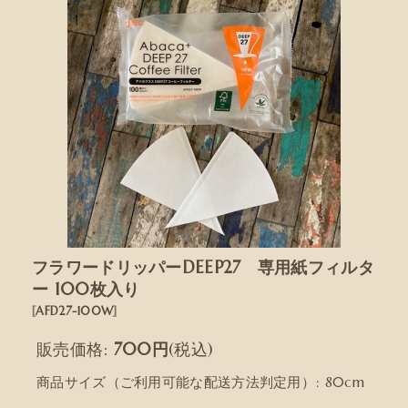
フラワードリッパーDEEP27 専用紙フィルタ
ー 100枚入り
[
AFD27-100W
]
販売価格
:
700
円
(税込)
商品サイズ（ご利用可能な配送方法判定用）
:
80cm