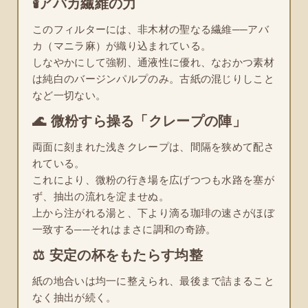
🕯️アバカ繊維の力
このフィルターには、非木材の聖なる繊維──アバ
カ（マニラ麻）が織り込まれている。
しなやかにして強靭、通液性に優れ、なおかつ素材
は純白のバージンパルプのみ。古紙の混じりしこと
など一切ない。
🌊 微粉すら操る「クレープの陣」
両面に刻まれた浅きクレープは、間隔を狭めて配さ
れている。
これにより、微粉の行き場を広げつつも水路を塞が
ず、抽出の流れを淀ませぬ。
上から注がれる湯と、下より滴る珈琲の速さがほぼ
一致する──それはまさに調和の奇跡。
⚖️ 安定の杯をもたらす均整
紙の地合いは均一に整えられ、最後まで詰まること
なく抽出が続く。