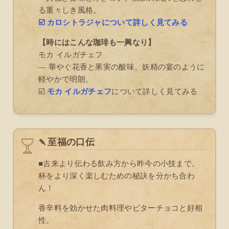
る重々しき風格。
☑️ カロシトラジャについて詳しく見てみる
【時にはこんな珈琲も一興なり】
モカ イルガチェフ
― 華やぐ花香と果実の酸味、妖精の宴のように
軽やかで明朗。
☑️
モカ イルガチェフ
について詳しく見てみる
🍡至福の口伝
■古来より伝わる飲み方から昨今の小技まで。
杯をより深く楽しむための秘訣を分かち合わ
ん！
香辛料を効かせた肉料理やビターチョコと好相
性。