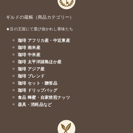
ギルドの蔵帳（商品カテゴリー）
★豆の王国にて選び抜かれし香味たち
珈琲 アフリカ産・中近東産
珈琲 南米産
珈琲 中米産
珈琲 太平洋諸島ほか産
珈琲 アジア産
珈琲 ブレンド
珈琲 セット・贈答品
珈琲 ドリップバッグ
食品 蜂蜜・自家焙煎ナッツ
器具・消耗品など