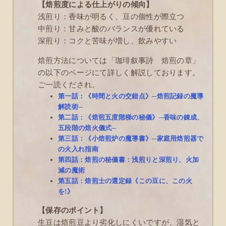
【焙煎度による仕上がりの傾向】
浅煎り：香味が明るく、豆の個性が際立つ
中煎り：甘みと酸のバランスが優れている
深煎り：コクと苦味が増し、飲みやすい
焙煎方法については「珈琲叙事詩 焙煎の章」
の以下のページにて詳しく解説しております。
ご一読くだされ。
第一話：《時間と火の交錯点》─焙煎記録の魔導
解読術─
第二話：《焙煎五度階梯の秘儀》─香味の錬成、
五段階の焙火儀式─
第三話：《小焙煎炉の魔導書》─家庭用焙煎器で
の火入れ指南
第四話：焙煎の秘儀書：浅煎りと深煎り、火加
減の魔術
第五話：焙煎士の選定録《この豆に、この火
を!》
【保存のポイント】
生豆は焙煎豆より劣化しにくいですが、湿気と