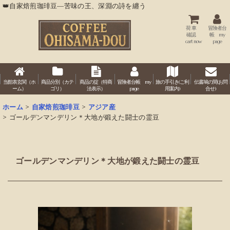
👑自家焙煎珈琲豆―苦味の王、深淵の詩を纏う
荷 車
冒険者台
確認
帳 my
cart now
page
当館表玄関（ホ
商品分別（カテ
商品の掟（特商
冒険者台帳 my
旅の手引き(ご利
伝書鳩の間(お問
ーム）
ゴリ）
法表示）
page
用案内)
合せ)
ホーム
>
自家焙煎珈琲豆
>
アジア産
>
ゴールデンマンデリン＊大地が鍛えた闘士の霊豆
ゴールデンマンデリン＊大地が鍛えた闘士の霊豆