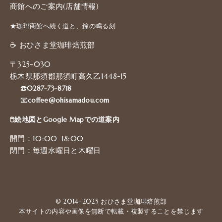
商館へのご案内(店舗情報)
★珈琲商館へ続く道と、鐘の鳴る刻
☕️ おひさま堂珈琲焙煎部
〒325-030
栃木県那須郡那須町高久乙1448-15
☎️
0287-73-8718
📧
coffee@ohisamadou.com
🖱️絵地図とGoogle Mapでの道案内
開門：10:00–18:00
閉門：毎週水曜日と木曜日
© 2014–2025 おひさま堂珈琲焙煎部
本サイトの内容や画像を無断で転載・複製することを禁じます