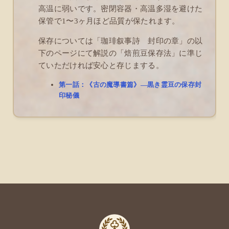
高温に弱いです。密閉容器・高温多湿を避けた
保管で1〜3ヶ月ほど品質が保たれます。
保存については「珈琲叙事詩 封印の章」の以
下のページにて解説の「焙煎豆保存法」に準じ
ていただければ安心と存じまする。
第一話：《古の魔導書篇》―黒き霊豆の保存封
印秘儀