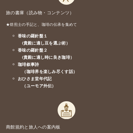
旅の書庫（読み物・コンテンツ）
★焙煎士の手記と、珈琲の伝承を集めて
香味の羅針盤１
(貴殿に適し豆を選ぶ術）
香味の羅針盤２
(貴殿に適し時に良き珈琲）
珈琲叙事詩
（珈琲界を楽しみ尽くす話）
おひさま堂年代記
（ユーモア外伝）
商館規約と旅人への案内板