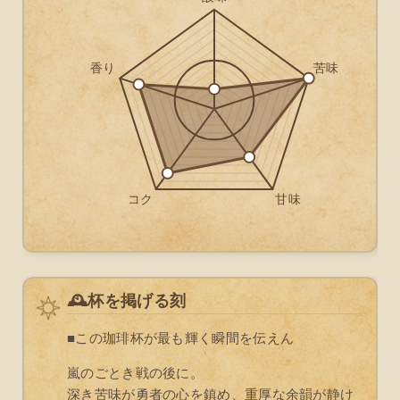
🕰️杯を掲げる刻
■この珈琲杯が最も輝く瞬間を伝えん
嵐のごとき戦の後に。
深き苦味が勇者の心を鎮め、重厚な余韻が静け