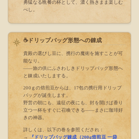
勇猛なる晩餐の杯として、濃く熱きまま楽しむ
べし。
☕ドリップバッグ形態への錬成
貴殿の選びし豆に、携行の魔術を施すことが可
能なり。
――旅の供にふさわしきドリップバッグ形態へ
と錬成いたしまする。
200ｇの焙煎豆からは、17包の携行用ドリップ
バッグが誕生します。
野営の朝にも、遠征の夜にも、封を開けば香り
立つ一杯をすぐに召喚できる――まさに珈琲好
きの神器。
詳しくは、以下の巻を参照くだされ：
→
『ドリップバッグ錬成（200g焙煎豆 一袋