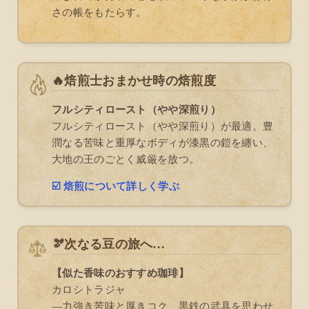
さの帳をもたらす。
🔥焙煎士おまかせ時の焙煎度
フルシティロースト（やや深煎り）
フルシティロースト（やや深煎り）が最適。豊
潤なる苦味と重厚なボディが漆黒の鎧を纏い、
大地の王のごとく威厳を放つ。
☑️ 焙煎について詳しく学ぶ
🫘次なる豆の旅へ…
【似た香味のおすすめ珈琲】
カロシトラジャ
―力強き苦味と厚きコク、黒鉄の武具を思わせ