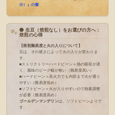
分）』の書
🟢 生豆（焙煎なし）をお選びの方へ：
焙煎の心得
【焙煎難易度と火の入りについて】
豆は、その硬さによって火の入りが変わりま
す。
■ストリクトリーハードビーン＝熱の吸収が遅
く、風味のピーク幅が狭い（難易度高い）
■ハードビーン＝高火力でも内部まで火が通り
やすい（難易度低め）
■ソフトビーン＝火が入りやすいので熱量調整
が必要（難易度高め）
ゴールデンマンデリン
は、ソフトビーンよりで
す。