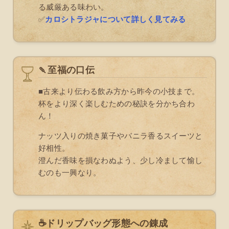
る威厳ある味わい。
✅
カロシトラジャについて詳しく見てみる
🍡至福の口伝
■古来より伝わる飲み方から昨今の小技まで。
杯をより深く楽しむための秘訣を分かち合わ
ん！
ナッツ入りの焼き菓子やバニラ香るスイーツと
好相性。
澄んだ香味を損なわぬよう、少し冷まして愉し
むのも一興なり。
☕ドリップバッグ形態への錬成