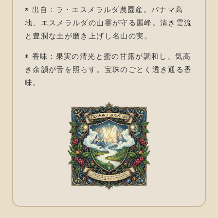
◉ 出自：ラ・エスメラルダ農園産。パナマ高
地、エスメラルダの山霊が守る麗峰。清き雲流
と豊潤な土が磨き上げし名山の実。
◉ 香味：果実の清光と蜜の甘露が調和し、気高
き余韻が舌を照らす。宝珠のごとく透き通る香
味。